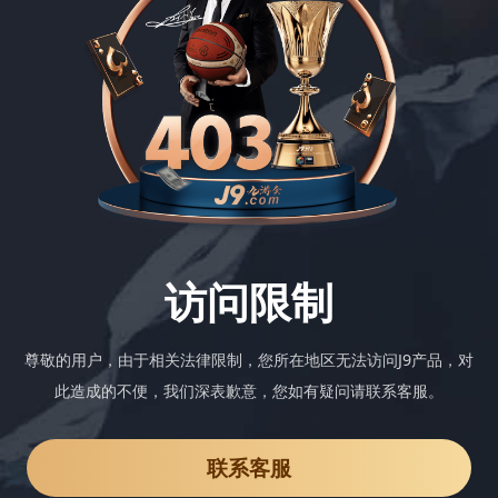
访问限制
尊敬的用户，由于相关法律限制，您所在地区无法访问J9产品，对
此造成的不便，我们深表歉意，您如有疑问请联系客服。
联系客服