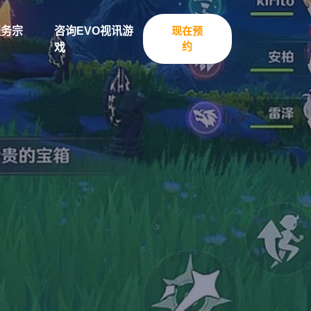
服务宗
咨询EVO视讯游
现在预
约
旨
戏