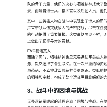
队的骨干力量，他们的决心与牺牲精神成就了
景，而是普通士兵、指挥官以及后勤人员，他
其中一些英雄人物在战斗中表现出了惊人的勇
挥官带领队伍突破敌人的严密防线，尽管在任
的行动提供了重要情报。这类事例屡见不鲜，
上做出了超乎寻常的贡献。
EVO视讯真人
而除了勇气，牺牲精神也是无畏远征军英雄人
务，毅然选择了舍生取义。在一次严重的物资
与药品，不幸被敌军截获并英勇殉职。类似的
的牺牲和奉献，构成了整个远征军最终崛起的
3、战斗中的困境与挑战
无畏远征军崛起的过程充满了困境与挑战。在