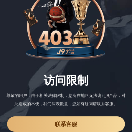
访问限制
尊敬的用户，由于相关法律限制，您所在地区无法访问J9产品，对
此造成的不便，我们深表歉意，您如有疑问请联系客服。
联系客服